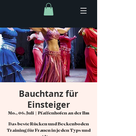
Bauchtanz für
Einsteiger
Mo., 06. Juli
  |  
Pfaffenhofen an der Ilm
Das beste Rücken und Beckenboden
Training für Frauen in jeden Typs und