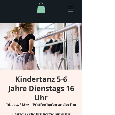
Kindertanz 5-6
Jahre Dienstags 16
Uhr
Di., 24. März
  |  
Pfaffenhofen an der Ilm
Tänzerische Früherziehung für