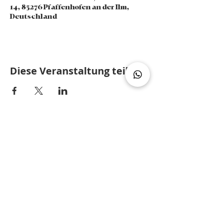
14, 85276 Pfaffenhofen an der Ilm,
Deutschland
Diese Veranstaltung teilen
ZURÜCK NACH OBEN
© 2025 by paf dance fam
Impressum und Datenschutz