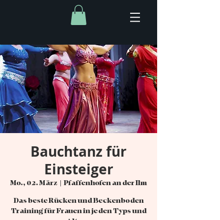
Bauchtanz für
Einsteiger
Mo., 02. März
  |  
Pfaffenhofen an der Ilm
Das beste Rücken und Beckenboden
Training für Frauen in jeden Typs und