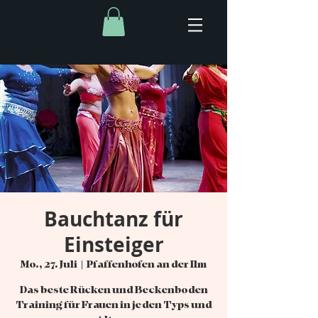
Bauchtanz für
Einsteiger
Mo., 27. Juli
  |  
Pfaffenhofen an der Ilm
Das beste Rücken und Beckenboden
Training für Frauen in jeden Typs und