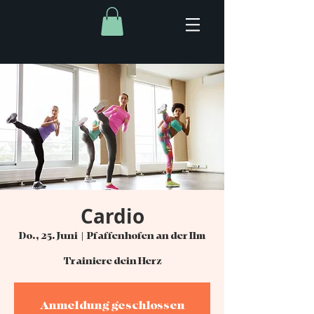
Cardio
Do., 25. Juni
  |  
Pfaffenhofen an der Ilm
Trainiere dein Herz
Anmeldung geschlossen