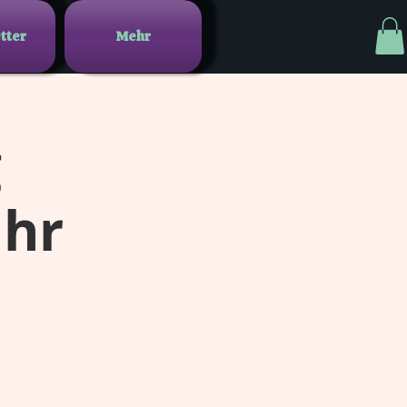
tter
Mehr
g
Uhr