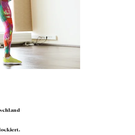
tschland
ockiert.