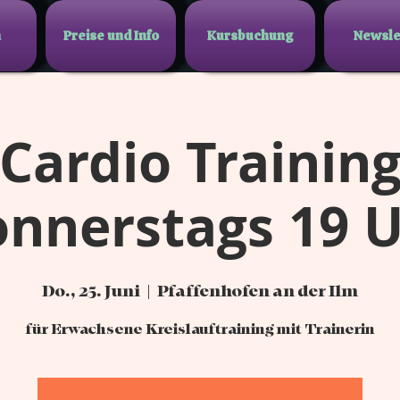
n
Preise und Info
Kursbuchung
Newsle
Cardio Trainin
nnerstags 19 
Do., 25. Juni
  |  
Pfaffenhofen an der Ilm
für Erwachsene Kreislauftraining mit Trainerin