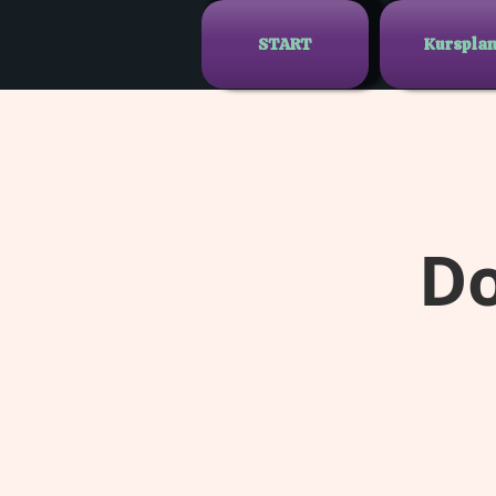
START
Kurspla
Do