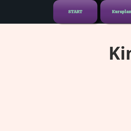
START
Kurspla
Ki