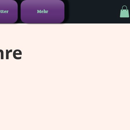
tter
Mehr
hre