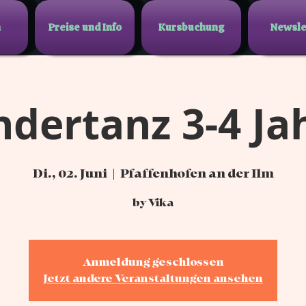
n
Preise und Info
Kursbuchung
Newsle
ndertanz 3-4 Ja
Di., 02. Juni
  |  
Pfaffenhofen an der Ilm
by Vika
Anmeldung geschlossen
Jetzt andere Veranstaltungen ansehen