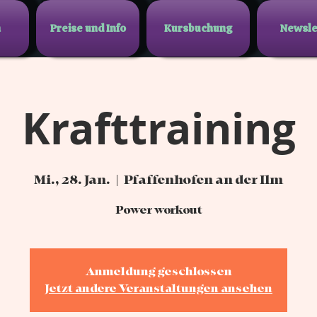
n
Preise und Info
Kursbuchung
Newsle
Krafttraining
Mi., 28. Jan.
  |  
Pfaffenhofen an der Ilm
Power workout
Anmeldung geschlossen
Jetzt andere Veranstaltungen ansehen