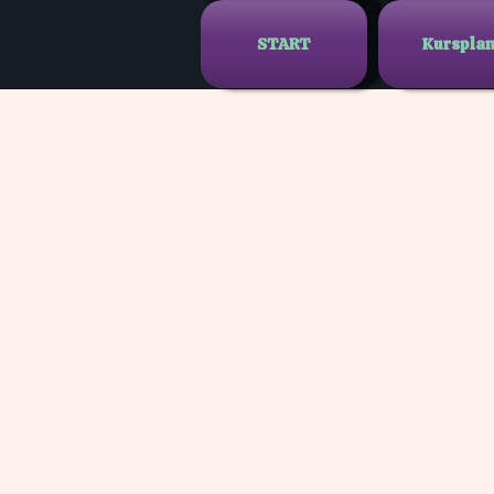
START
Kurspla