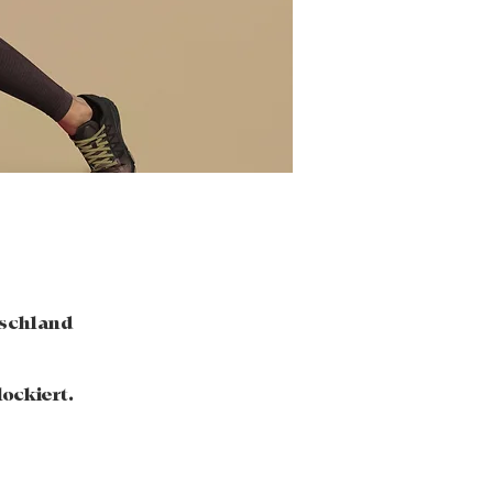
tschland
ockiert.