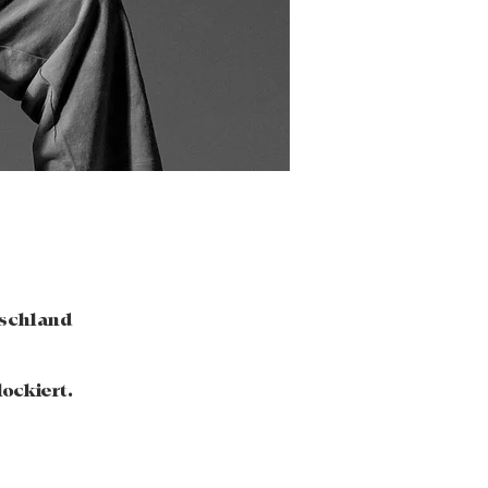
tschland
ockiert.