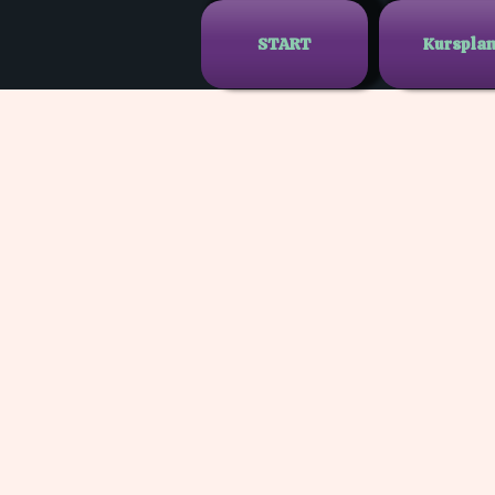
START
Kurspla