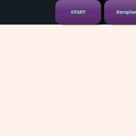
START
Kurspla