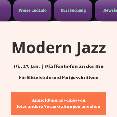
n
Preise und Info
Kursbuchung
Newsle
Modern Jazz
Di., 27. Jan.
  |  
Pfaffenhofen an der Ilm
Für Mittelstufe und Fortgeschrittene
Anmeldung geschlossen
Jetzt andere Veranstaltungen ansehen