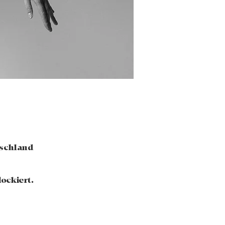
tschland
ockiert.