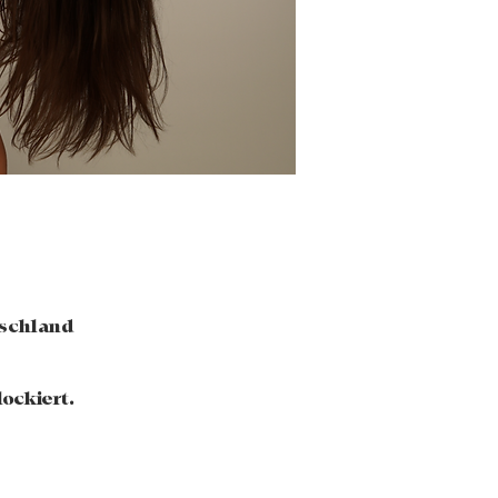
tschland
ockiert.