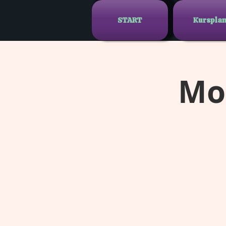
START
Kurspla
Mod