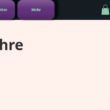
tter
Mehr
ahre
r